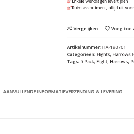
Enkele werkdagen levertijden
Ruim assortiment, altijd uit voo
Vergelijken
Voeg toe 
Artikelnummer:
HA-190701
Categorieën:
Flights
,
Harrows F
Tags:
5 Pack
,
Flight
,
Harrows
,
P
AANVULLENDE INFORMATIE
VERZENDING & LEVERING