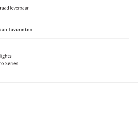
rraad leverbaar
aan favorieten
lights
ro Series