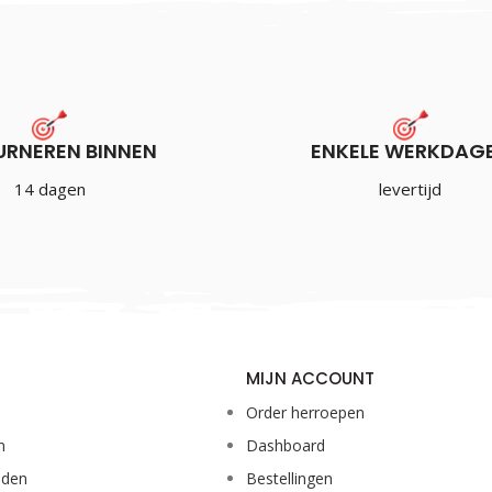
€
1.20
Incl. BTW
URNEREN BINNEN
ENKELE WERKDAG
14 dagen
levertijd
MIJN ACCOUNT
Order herroepen
n
Dashboard
eden
Bestellingen