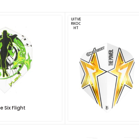
UITVE
RKOC
HT
 Six Flight
Target Taylor Vision Star Whi