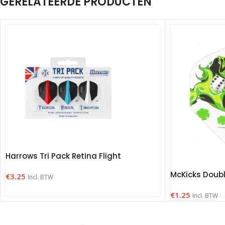
GERELATEERDE PRODUCTEN
Harrows Tri Pack Retina Flight
McKicks Double
€
3.25
Incl. BTW
€
1.25
Incl. BTW