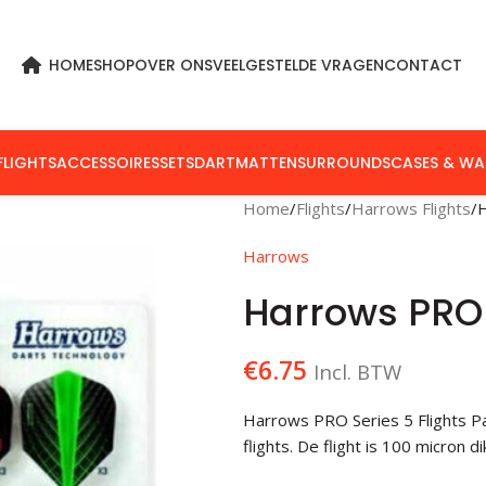
HOME
SHOP
OVER ONS
VEELGESTELDE VRAGEN
CONTACT
FLIGHTS
ACCESSOIRES
SETS
DARTMATTEN
SURROUNDS
CASES & WA
Home
Flights
Harrows Flights
H
Harrows
Harrows PRO 
€
6.75
Incl. BTW
Harrows PRO Series 5 Flights Pac
flights. De flight is 100 micron 