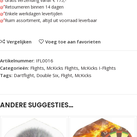
Gratis verzending vanaf € 175,-
Retourneren binnen 14 dagen
Enkele werkdagen levertijden
Ruim assortiment, altijd uit voorraad leverbaar
Vergelijken
Voeg toe aan favorieten
Artikelnummer:
IFL0016
Categorieën:
Flights
,
McKicks Flights
,
McKicks I-Flights
Tags:
Dartflight
,
Double Six
,
Flight
,
McKicks
ANDERE SUGGESTIES…