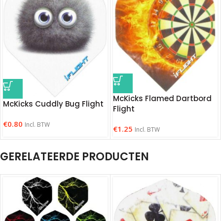
McKicks Flamed Dartbord
McKicks Cuddly Bug Flight
Flight
€
0.80
Incl. BTW
€
1.25
Incl. BTW
GERELATEERDE PRODUCTEN