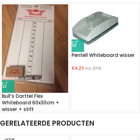
Pentell Whiteboard wisser
€
4.25
Incl. BTW
Bull’s Darttel Flex
Whiteboard 60x30cm +
wisser + stift
GERELATEERDE PRODUCTEN
€
18.95
Incl. BTW
UITVE