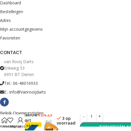
Dashboard
Bestellingen
Adres
Mijn accountgegevens
Favorieten
CONTACT
van Rooij Darts
Enkweg 33
6951 BT Dieren
Tel.: 06-48016933
E.: info@Vanrooijdarts
Stiften
Bekijk Openingstijden
€
24.25
Maxiflow
3 op
zwart
Incl.
voorraad
(12 st in
TOEVOEGEN A
Home
Verlanglijst
Mijn account
BTW