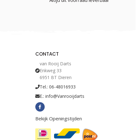
Altijd uit voorraad leverbaar
Green Medium
€
1.25
Incl. BTW
CONTACT
van Rooij Darts
Enkweg 33
6951 BT Dieren
Tel.: 06-48016933
E.: info@Vanrooijdarts
Bekijk Openingstijden