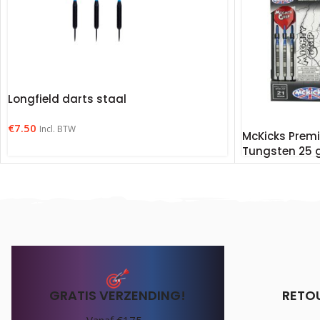
Longfield darts staal
€
7.50
Incl. BTW
McKicks Prem
Tungsten 25
€
39.95
Incl. BTW
GRATIS VERZENDING!
RETO