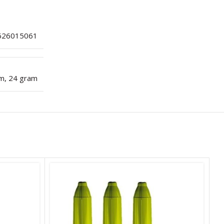
626015061
am
,
24 gram