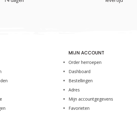
14 dagen
levertijd
MIJN ACCOUNT
Order herroepen
n
Dashboard
eden
Bestellingen
Adres
ie
Mijn accountgegevens
gen
Favorieten