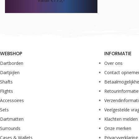
Vanaf €175,-
WEBSHOP
INFORMATIE
Dartborden
Over ons
Dartpijlen
Contact opneme
Shafts
Betaalmogelijkh
Flights
Retourinformatie
Accessoires
Verzendinformat
Sets
Veelgestelde vra
Dartmatten
Klachten melden
Surrounds
Onze merken
Cases & Wallets
Privacyverklaring