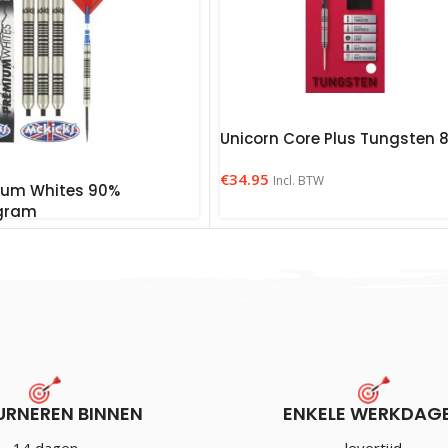
Unicorn Core Plus Tungsten 
€
34.95
Incl. BTW
ium Whites 90%
 gram
URNEREN BINNEN
ENKELE WERKDAG