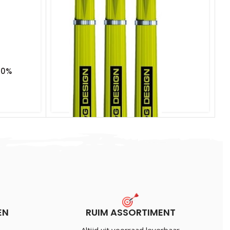
80%
EN
RUIM ASSORTIMENT
Winmau shaft Signature MVG Nylon