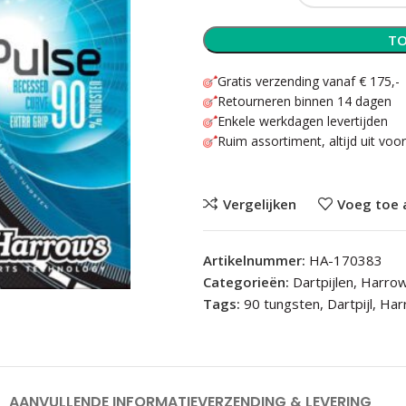
TO
Gratis verzending vanaf € 175,-
Retourneren binnen 14 dagen
Enkele werkdagen levertijden
Ruim assortiment, altijd uit voo
Vergelijken
Voeg toe 
Artikelnummer:
HA-170383
Categorieën:
Dartpijlen
,
Harrow
Tags:
90 tungsten
,
Dartpijl
,
Har
AANVULLENDE INFORMATIE
VERZENDING & LEVERING