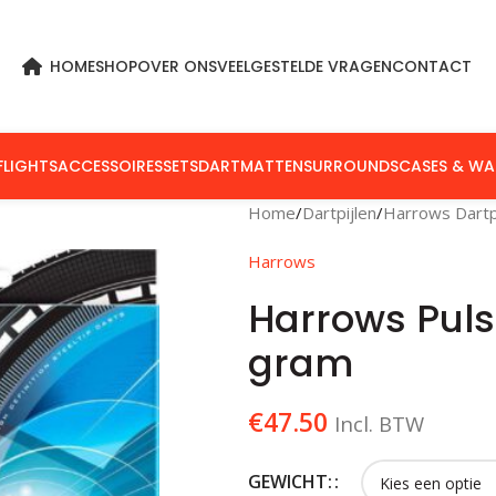
HOME
SHOP
OVER ONS
VEELGESTELDE VRAGEN
CONTACT
FLIGHTS
ACCESSOIRES
SETS
DARTMATTEN
SURROUNDS
CASES & WA
Home
Dartpijlen
Harrows Dartp
Harrows
Harrows Pul
gram
€
47.50
Incl. BTW
GEWICHT: