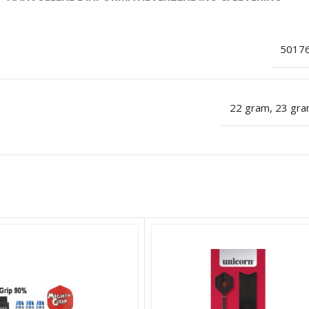
5017
22 gram
,
23 gr