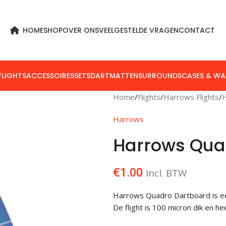
HOME
SHOP
OVER ONS
VEELGESTELDE VRAGEN
CONTACT
FLIGHTS
ACCESSOIRES
SETS
DARTMATTEN
SURROUNDS
CASES & WA
Home
Flights
Harrows Flights
Harrows
Harrows Qua
€
1.00
Incl. BTW
Harrows Quadro Dartboard is een
De flight is 100 micron dik en h