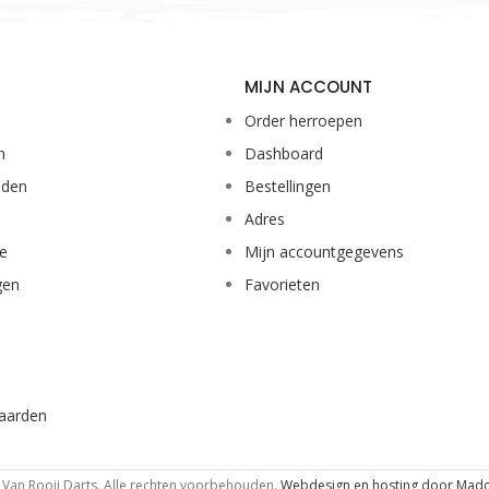
MIJN ACCOUNT
Order herroepen
n
Dashboard
eden
Bestellingen
Adres
ie
Mijn accountgegevens
gen
Favorieten
aarden
Van Rooij Darts. Alle rechten voorbehouden.
Webdesign en hosting door Mad