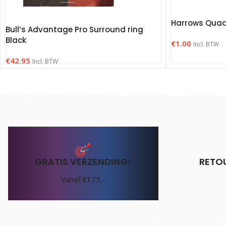
Harrows Quad
Bull’s Advantage Pro Surround ring
Black
€
1.00
Incl. BTW
€
42.95
Incl. BTW
GRATIS VERZENDING!
RETO
Vanaf €175,-