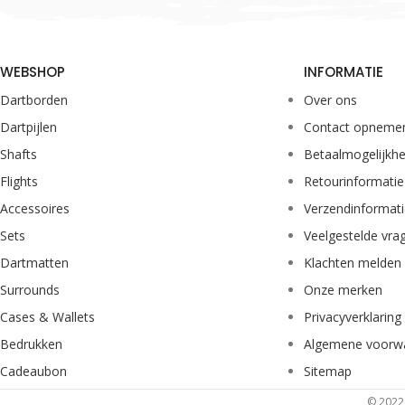
WEBSHOP
INFORMATIE
Dartborden
Over ons
Dartpijlen
Contact opneme
Shafts
Betaalmogelijkh
Flights
Retourinformatie
Accessoires
Verzendinformat
Sets
Veelgestelde vra
Dartmatten
Klachten melden
Surrounds
Onze merken
Cases & Wallets
Privacyverklaring
Bedrukken
Algemene voorw
Cadeaubon
Sitemap
© 2022 