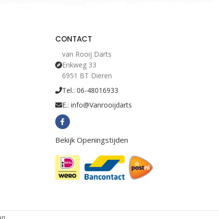
CONTACT
van Rooij Darts
Enkweg 33
6951 BT Dieren
Tel.: 06-48016933
E.: info@Vanrooijdarts
Bekijk Openingstijden
oo
.