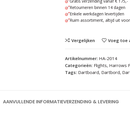
Gratis verzending vanaf € 175,-
Retourneren binnen 14 dagen
Enkele werkdagen levertijden
Ruim assortiment, altijd uit voo
Vergelijken
Voeg toe 
Artikelnummer:
HA-2014
Categorieën:
Flights
,
Harrows F
Tags:
Dartboard
,
Dartbord
,
Dart
AANVULLENDE INFORMATIE
VERZENDING & LEVERING