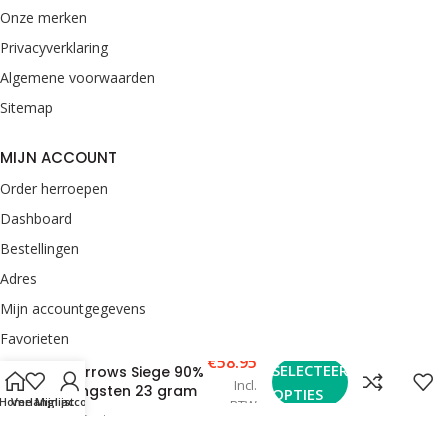
Onze merken
Privacyverklaring
Algemene voorwaarden
Sitemap
MIJN ACCOUNT
Order herroepen
Dashboard
Bestellingen
Adres
Mijn accountgegevens
Favorieten
€
58.95
SELECTEER
Harrows Siege 90%
Incl.
CONTACT
tungsten 23 gram
OPTIES
Home
Verlanglijst
Mijn account
BTW
van Rooij Darts
Enkweg 33