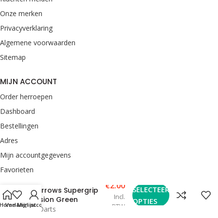
Onze merken
Privacyverklaring
Algemene voorwaarden
Sitemap
MIJN ACCOUNT
Order herroepen
Dashboard
Bestellingen
Adres
Mijn accountgegevens
Favorieten
€
2.00
SELECTEER
Harrows Supergrip
CONTACT
Incl.
Fusion Green
OPTIES
Home
Verlanglijst
Mijn account
BTW
van Rooij Darts