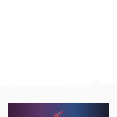
Bull’s Sharkskin Shaft Silver
Harrows Dimplex Black
€
3.00
Incl. BTW
€
1.80
Incl. BTW