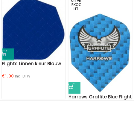
UITVE
RKOC
HT
Flights Linnen kleur Blauw
€
1.00
Incl. BTW
Harrows Graflite Blue Flight
€
1.75
Incl. BTW