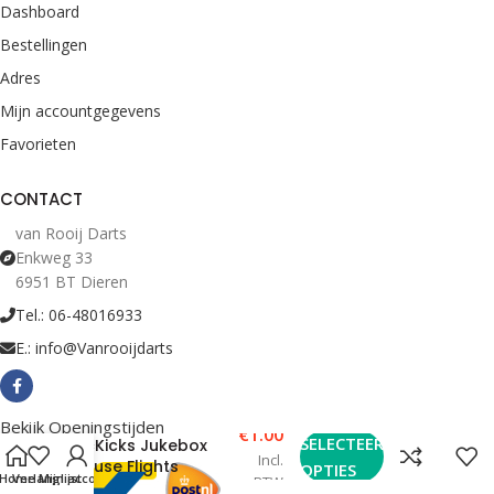
Dashboard
Bestellingen
Adres
Mijn accountgegevens
Favorieten
CONTACT
van Rooij Darts
Enkweg 33
6951 BT Dieren
Tel.: 06-48016933
E.: info@Vanrooijdarts
Bekijk Openingstijden
€
1.00
SELECTEER
McKicks Jukebox
Incl.
House Flights
OPTIES
Home
Verlanglijst
Mijn account
BTW