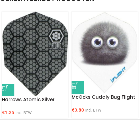
McKicks Cuddly Bug Flight
Harrows Atomic Silver
€
0.80
Incl. BTW
€
1.25
Incl. BTW