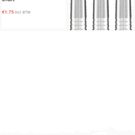
€
1.75
Incl. BTW
Bull’s Sharkskin Shaft Silver
€
3.00
Incl. BTW