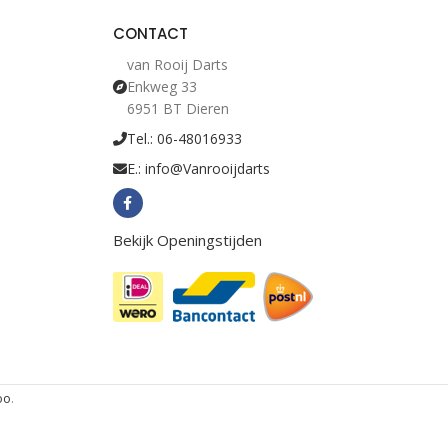
CONTACT
van Rooij Darts
Enkweg 33
6951 BT Dieren
Tel.: 06-48016933
E.: info@Vanrooijdarts
Bekijk Openingstijden
oo
.