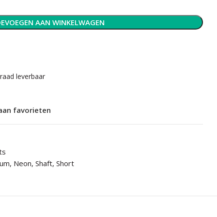
EVOEGEN AAN WINKELWAGEN
rraad leverbaar
aan favorieten
ts
ium
,
Neon
,
Shaft
,
Short