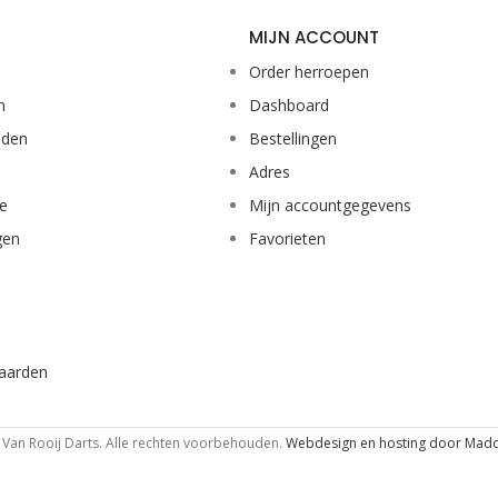
MIJN ACCOUNT
Order herroepen
n
Dashboard
eden
Bestellingen
Adres
ie
Mijn accountgegevens
gen
Favorieten
aarden
Van Rooij Darts. Alle rechten voorbehouden.
Webdesign en hosting door Mad