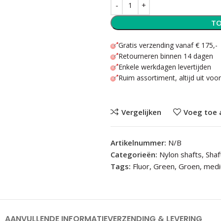
TO
Gratis verzending vanaf € 175,-
Retourneren binnen 14 dagen
Enkele werkdagen levertijden
Ruim assortiment, altijd uit voo
Vergelijken
Voeg toe 
Artikelnummer:
N/B
Categorieën:
Nylon shafts
,
Shaf
Tags:
Fluor
,
Green
,
Groen
,
med
AANVULLENDE INFORMATIE
VERZENDING & LEVERING