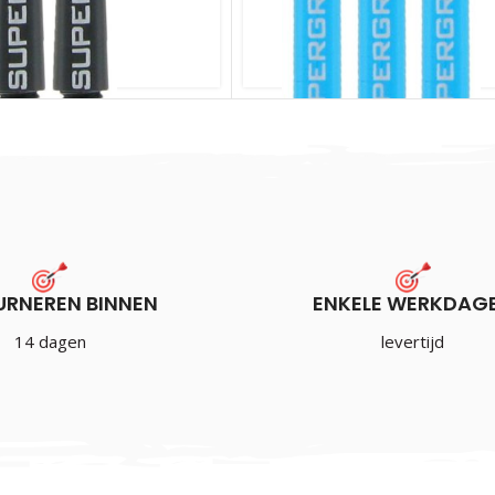
grip Shaft Black
URNEREN BINNEN
ENKELE WERKDAG
Harrows Supergrip Shaft Bla
14 dagen
levertijd
€
1.75
Incl. BTW