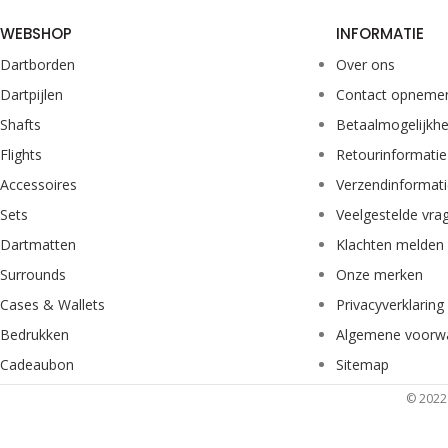
WEBSHOP
INFORMATIE
Dartborden
Over ons
Dartpijlen
Contact opneme
Shafts
Betaalmogelijkh
Flights
Retourinformatie
Accessoires
Verzendinformat
Sets
Veelgestelde vra
Dartmatten
Klachten melden
Surrounds
Onze merken
Cases & Wallets
Privacyverklaring
Bedrukken
Algemene voorw
Cadeaubon
Sitemap
© 2022 