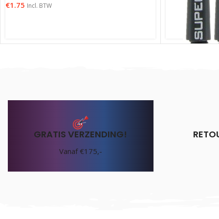
€
1.75
Incl. BTW
Harrows Super
€
1.75
Incl. BTW
GRATIS VERZENDING!
RETO
Vanaf €175,-