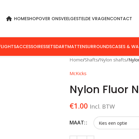
HOME
SHOP
OVER ONS
VEELGESTELDE VRAGEN
CONTACT
FLIGHTS
ACCESSOIRES
SETS
DARTMATTEN
SURROUNDS
CASES & WA
Home
Shafts
Nylon shafts
Nylo
McKicks
Nylon Fluor 
€
1.00
Incl. BTW
MAAT: