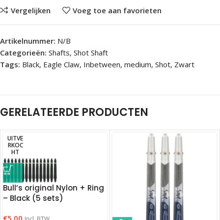
Vergelijken
Voeg toe aan favorieten
Artikelnummer:
N/B
Categorieën:
Shafts
,
Shot Shaft
Tags:
Black
,
Eagle Claw
,
Inbetween
,
medium
,
Shot
,
Zwart
GERELATEERDE PRODUCTEN
UITVE
RKOC
HT
Bull’s original Nylon + Ring
– Black (5 sets)
€
5.00
Incl. BTW