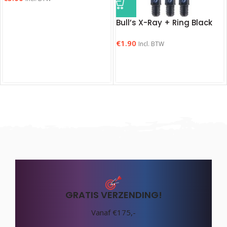
Bull’s X-Ray + Ring Black
€
1.90
Incl. BTW
GRATIS VERZENDING!
Vanaf €175,-