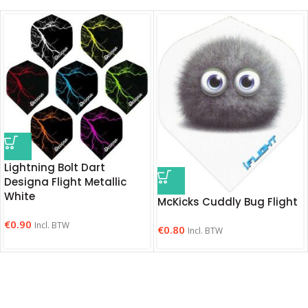
Lightning Bolt Dart
Designa Flight Metallic
White
McKicks Cuddly Bug Flight
€
0.90
Incl. BTW
€
0.80
Incl. BTW