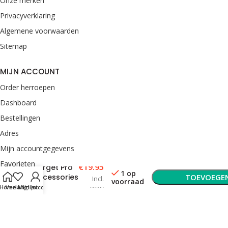
Onze merken
Privacyverklaring
Algemene voorwaarden
Sitemap
MIJN ACCOUNT
Order herroepen
Dashboard
Bestellingen
Adres
Mijn accountgegevens
Favorieten
€
19.95
Target Pro
1 op
Accessories
TOEVOEGE
Incl.
voorraad
Kit
Home
Verlanglijst
Mijn account
CONTACT
BTW
van Rooij Darts
Enkweg 33
6951 BT Dieren