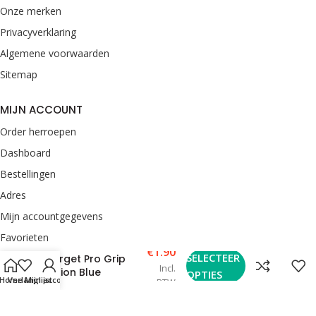
Onze merken
Privacyverklaring
Algemene voorwaarden
Sitemap
MIJN ACCOUNT
Order herroepen
Dashboard
Bestellingen
Adres
Mijn accountgegevens
Favorieten
€
1.90
SELECTEER
Target Pro Grip
Incl.
CONTACT
Vision Blue
OPTIES
Home
Verlanglijst
Mijn account
BTW
van Rooij Darts
Enkweg 33