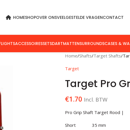
HOME
SHOP
OVER ONS
VEELGESTELDE VRAGEN
CONTACT
FLIGHTS
ACCESSOIRES
SETS
DARTMATTEN
SURROUNDS
CASES & WA
Home
Shafts
Target Shafts
Tar
Target
Target Pro G
€
1.70
Incl. BTW
Pro Grip Shaft Target Rood |
Short 35 mm