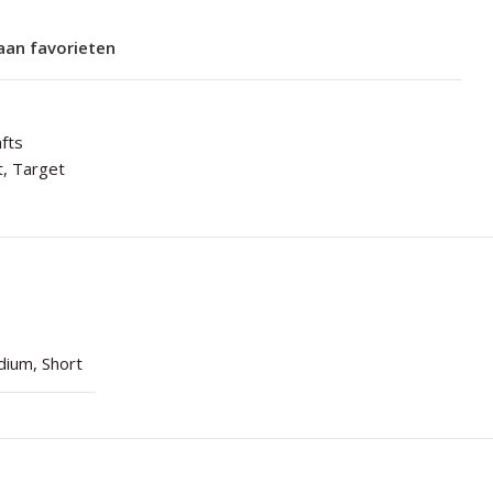
aan favorieten
fts
t
,
Target
dium
,
Short