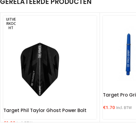
GERELATEERDE PRODUCTEN
UITVE
RKOC
HT
Target Pro Gr
€
1.70
Incl. BTW
Target Phil Taylor Ghost Power Bolt
€
1.00
Incl. BTW