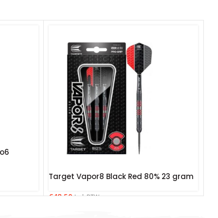
no6
Target Vapor8 Black Red 80% 23 gram
€
48.50
Incl. BTW