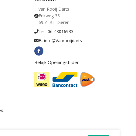
van Rooij Darts
Enkweg 33
6951 BT Dieren
Tel.: 06-48016933
E.: info@Vanrooijdarts
Bekijk Openingstijden
oo
.