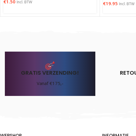
€
1.50
Incl. BTW
€
19.95
Incl. BTW
GRATIS VERZENDING!
RETO
Vanaf €175,-
WEBSHOP
INFORMATIE