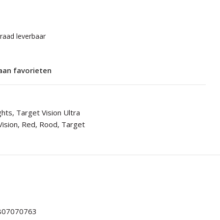
rraad leverbaar
aan favorieten
ghts
,
Target Vision Ultra
Vision
,
Red
,
Rood
,
Target
807070763