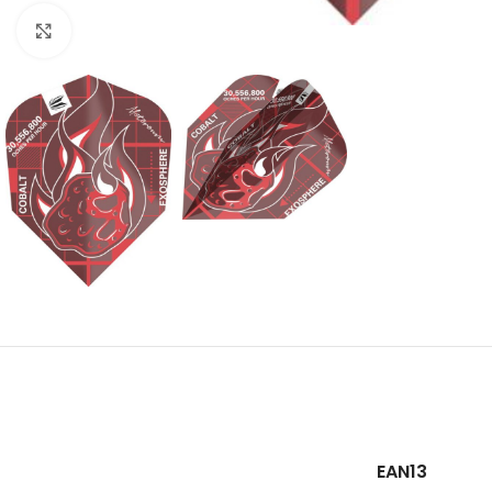
Klik om te vergroten
EAN13