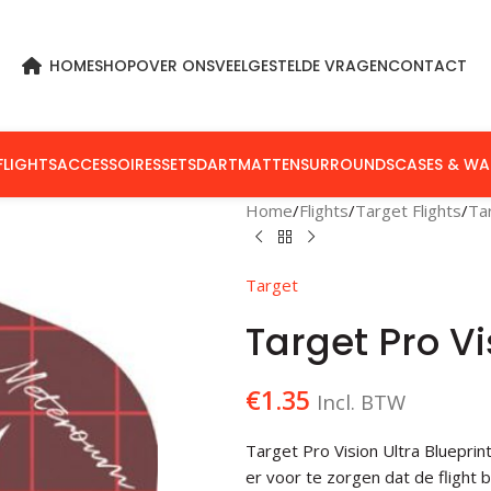
HOME
SHOP
OVER ONS
VEELGESTELDE VRAGEN
CONTACT
FLIGHTS
ACCESSOIRES
SETS
DARTMATTEN
SURROUNDS
CASES & WA
Home
Flights
Target Flights
Tar
Target
Target Pro Vi
€
1.35
Incl. BTW
Target Pro Vision Ultra Blueprin
er voor te zorgen dat de flight be