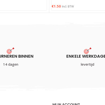
€
1.50
Incl. BTW
URNEREN BINNEN
ENKELE WERKDAG
14 dagen
levertijd
MIJN ACCOUNT