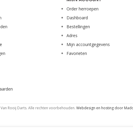
Order herroepen
n
Dashboard
eden
Bestellingen
Adres
ie
Mijn accountgegevens
gen
Favorieten
aarden
Van Rooij Darts. Alle rechten voorbehouden.
Webdesign en hosting door Mad