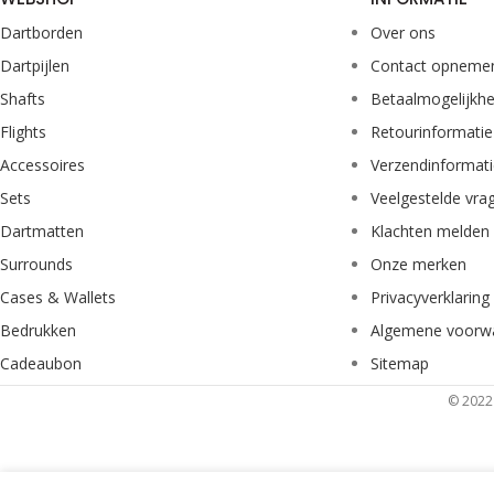
Dartborden
Over ons
Dartpijlen
Contact opneme
Shafts
Betaalmogelijkh
Flights
Retourinformatie
Accessoires
Verzendinformat
Sets
Veelgestelde vra
Dartmatten
Klachten melden
Surrounds
Onze merken
Cases & Wallets
Privacyverklaring
Bedrukken
Algemene voorw
Cadeaubon
Sitemap
© 2022 