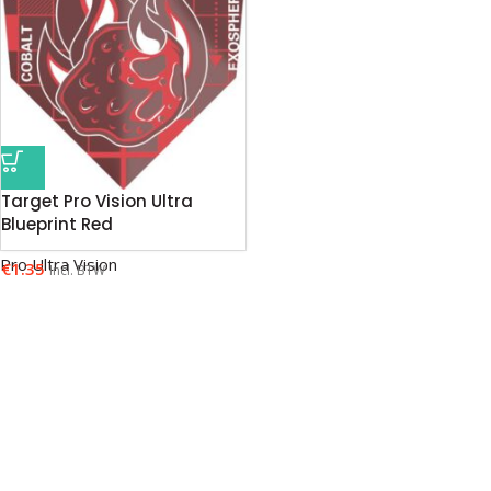
Target Pro Vision Ultra
Blueprint Red
Pro Ultra Vision
€
1.35
Incl. BTW