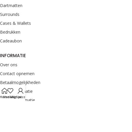
Dartmatten
Surrounds
Cases & Wallets
Bedrukken
Cadeaubon
INFORMATIE
Over ons
Contact opnemen
Betaalmogelijkheden
Retourinformatie
Home
Verlanglijst
Mijn account
Verzendinformatie
Veelgestelde vragen
Klachten melden
Onze merken