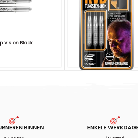
p Vision Black
Target Raymond van Barnev
Tungsten Look
€
15.99
Incl. BTW
URNEREN BINNEN
ENKELE WERKDAG