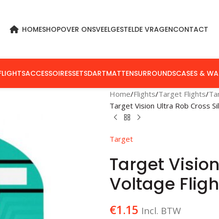
HOME
SHOP
OVER ONS
VEELGESTELDE VRAGEN
CONTACT
FLIGHTS
ACCESSOIRES
SETS
DARTMATTEN
SURROUNDS
CASES & WA
Home
Flights
Target Flights
Ta
Target Vision Ultra Rob Cross Sil
Target
Target Vision
Voltage Fligh
€
1.15
Incl. BTW