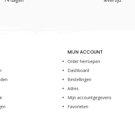
14 dagen
levertijd
MIJN ACCOUNT
Order herroepen
n
Dashboard
eden
Bestellingen
Adres
ie
Mijn accountgegevens
gen
Favorieten