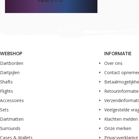
Vanaf €175,-
WEBSHOP
INFORMATIE
Dartborden
Over ons
Dartpijlen
Contact opneme
Shafts
Betaalmogelijkh
Flights
Retourinformatie
Accessoires
Verzendinformat
Sets
Veelgestelde vra
Dartmatten
Klachten melden
Surrounds
Onze merken
Cases & Wallets
Privacyverklaring