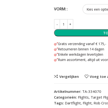
VORM:
TO
Gratis verzending vanaf € 175,-
Retourneren binnen 14 dagen
Enkele werkdagen levertijden
Ruim assortiment, altijd uit voo
Vergelijken
Voeg toe 
Artikelnummer:
TA-334070
Categorieën:
Flights
,
Target Fli
Tags:
Dartflight
,
Flight
,
Rob Cro