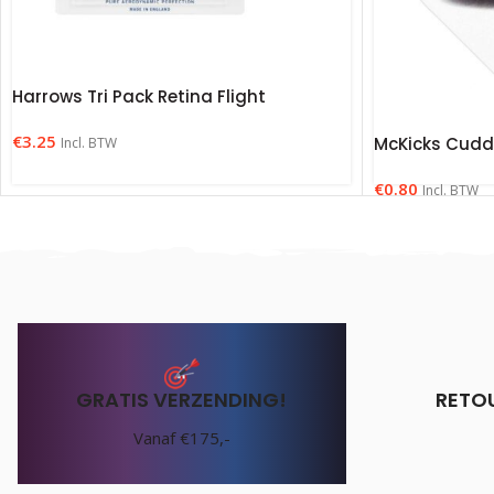
Harrows Tri Pack Retina Flight
€
3.25
McKicks Cuddl
Incl. BTW
€
0.80
Incl. BTW
GRATIS VERZENDING!
RETO
Vanaf €175,-