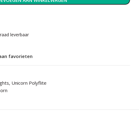
EVOEGEN AAN WINKELWAGEN
rraad leverbaar
aan favorieten
ights
,
Unicorn Polyflite
corn