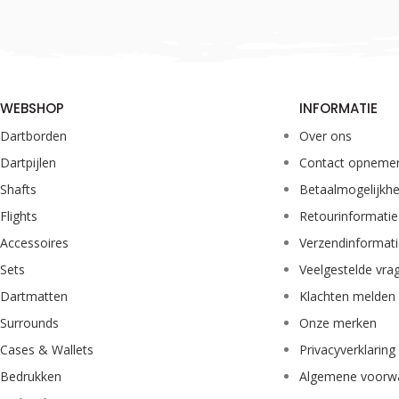
WEBSHOP
INFORMATIE
Dartborden
Over ons
Dartpijlen
Contact opneme
Shafts
Betaalmogelijkh
Flights
Retourinformatie
Accessoires
Verzendinformat
Sets
Veelgestelde vra
Dartmatten
Klachten melden
Surrounds
Onze merken
Cases & Wallets
Privacyverklaring
Bedrukken
Algemene voorw