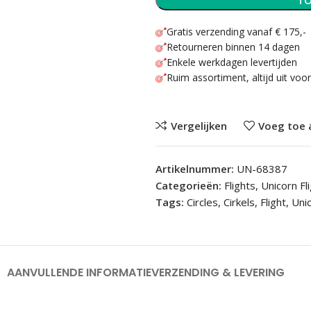
TO
Gratis verzending vanaf € 175,-
Retourneren binnen 14 dagen
Enkele werkdagen levertijden
Ruim assortiment, altijd uit voo
Vergelijken
Voeg toe 
Artikelnummer:
UN-68387
Categorieën:
Flights
,
Unicorn Fl
Tags:
Circles
,
Cirkels
,
Flight
,
Uni
AANVULLENDE INFORMATIE
VERZENDING & LEVERING