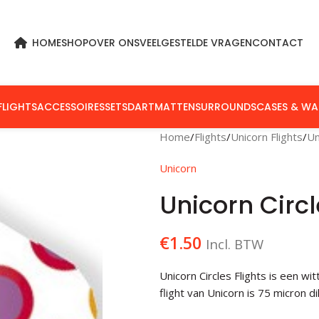
HOME
SHOP
OVER ONS
VEELGESTELDE VRAGEN
CONTACT
FLIGHTS
ACCESSOIRES
SETS
DARTMATTEN
SURROUNDS
CASES & WA
Home
Flights
Unicorn Flights
Un
Unicorn
Unicorn Circl
€
1.50
Incl. BTW
Unicorn Circles Flights is een wi
flight van Unicorn is 75 micron 