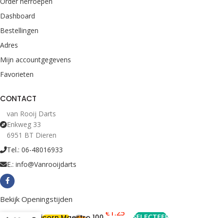
Order herroepen
Dashboard
Bestellingen
Adres
Mijn accountgegevens
Favorieten
CONTACT
van Rooij Darts
Enkweg 33
6951 BT Dieren
Tel.: 06-48016933
E.: info@Vanrooijdarts
Bekijk Openingstijden
€
1.25
SELECTEER
Unicorn Maestro 100