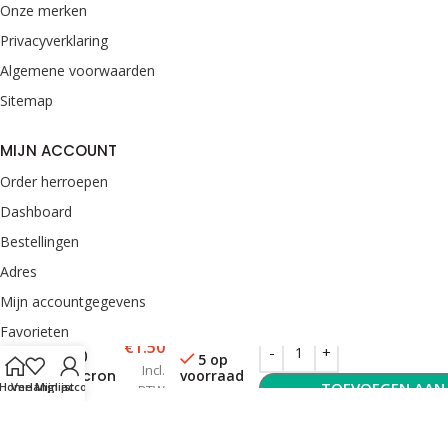
Onze merken
Privacyverklaring
Algemene voorwaarden
Sitemap
MIJN ACCOUNT
Order herroepen
Dashboard
Bestellingen
Adres
Mijn accountgegevens
Winmau
Favorieten
Prism
€
1.50
100
5 op
Incl.
voorraad
micron
CONTACT
TOEVOEGEN AAN
Home
Verlanglijst
Mijn account
BTW
Flight
van Rooij Darts
Roze
Enkweg 33