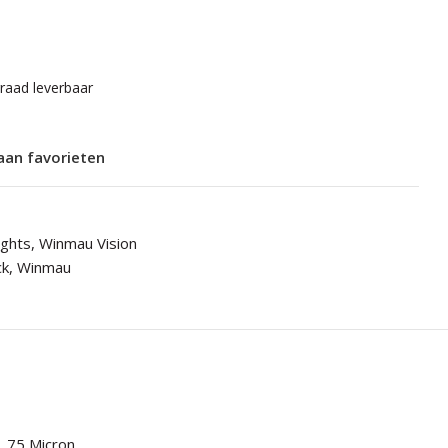
rraad leverbaar
aan favorieten
ights
,
Winmau Vision
ck
,
Winmau
75 Micron