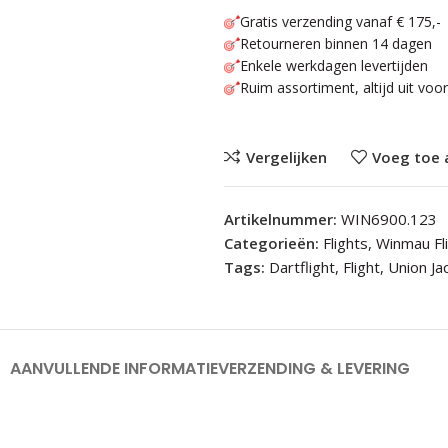
Gratis verzending vanaf € 175,-
Retourneren binnen 14 dagen
Enkele werkdagen levertijden
Ruim assortiment, altijd uit voo
Vergelijken
Voeg toe 
Artikelnummer:
WIN6900.123
Categorieën:
Flights
,
Winmau Fl
Tags:
Dartflight
,
Flight
,
Union Ja
AANVULLENDE INFORMATIE
VERZENDING & LEVERING