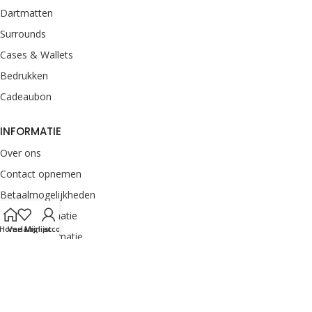
Dartmatten
Surrounds
Cases & Wallets
Bedrukken
Cadeaubon
INFORMATIE
Over ons
Contact opnemen
Betaalmogelijkheden
Retourinformatie
Home
Verlanglijst
Mijn account
Verzendinformatie
Veelgestelde vragen
Klachten melden
Onze merken