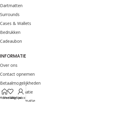
Dartmatten
Surrounds
Cases & Wallets
Bedrukken
Cadeaubon
INFORMATIE
Over ons
Contact opnemen
Betaalmogelijkheden
Retourinformatie
Home
Verlanglijst
Mijn account
Verzendinformatie
Veelgestelde vragen
Klachten melden
Onze merken