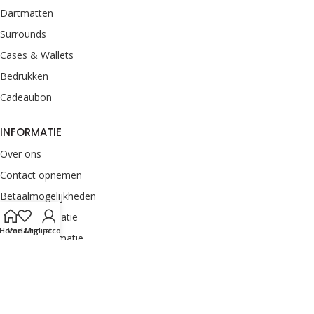
Dartmatten
Surrounds
Cases & Wallets
Bedrukken
Cadeaubon
INFORMATIE
Over ons
Contact opnemen
Betaalmogelijkheden
Retourinformatie
Home
Verlanglijst
Mijn account
Verzendinformatie
Veelgestelde vragen
Klachten melden
Onze merken