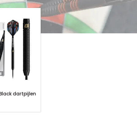
lack dartpijlen
n