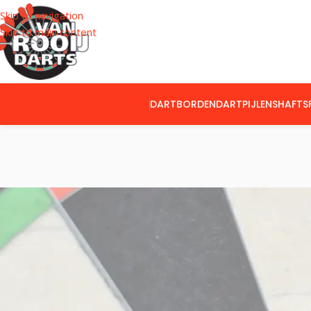
Skip to navigation
Skip to main content
DARTBORDEN
DARTPIJLEN
SHAFTS
CATEGORIEËN
Home
Producte