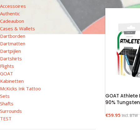
Accessoires
Authentic
Cadeaubon
Cases & Wallets
Dartborden
Dartmatten
Dartpijlen
Dartshirts
Flights
GOAT
Kabinetten
McKicks Ink Tattoo
GOAT Athlete B
Sets
90% Tungste
Shafts
Surrounds
€
59.95
Incl. BTW
TEST