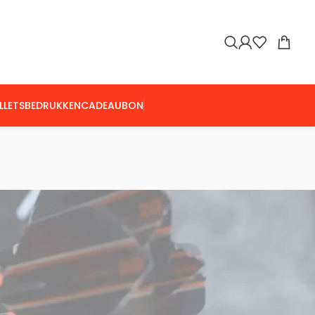
LLETS
BEDRUKKEN
CADEAUBON
Toon
9
24
36