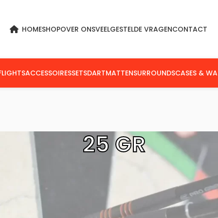
HOME
SHOP
OVER ONS
VEELGESTELDE VRAGEN
CONTACT
FLIGHTS
ACCESSOIRES
SETS
DARTMATTEN
SURROUNDS
CASES & WA
25 GR
n getagged “25 gr”