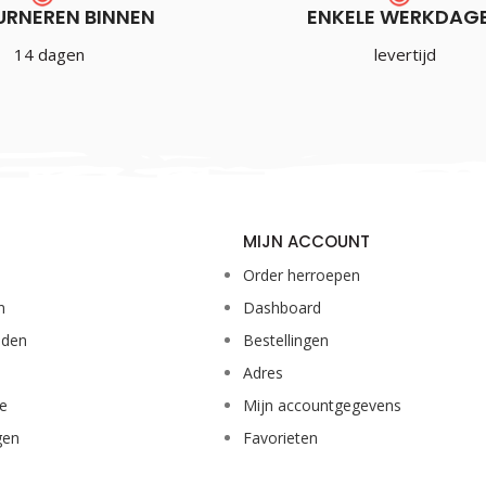
URNEREN BINNEN
ENKELE WERKDAG
14 dagen
levertijd
MIJN ACCOUNT
Order herroepen
n
Dashboard
eden
Bestellingen
Adres
ie
Mijn accountgegevens
gen
Favorieten