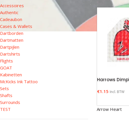
Accessoires
Authentic
Cadeaubon
Cases & Wallets
Dartborden
Dartmatten
Dartpijlen
Dartshirts
Flights
GOAT
Kabinetten
Harrows Dimpl
McKicks Ink Tattoo
Sets
€
1.15
Incl. BTW
Shafts
Surrounds
TEST
Arrow Heart