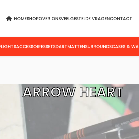
HOME
SHOP
OVER ONS
VEELGESTELDE VRAGEN
CONTACT
FLIGHTS
ACCESSOIRES
SETS
DARTMATTEN
SURROUNDS
CASES & WA
ARROW HEART
n getagged “Arrow Heart”