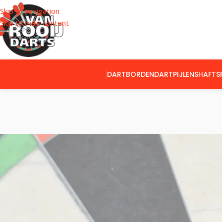
Skip to navigation
Skip to main content
DARTBORDEN
DARTPIJLEN
SHAFTS
CATEGORIEËN
Home
Producte