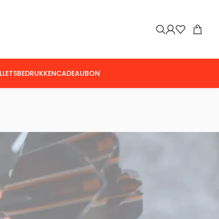
LLETS
BEDRUKKEN
CADEAUBON
Toon
9
24
36