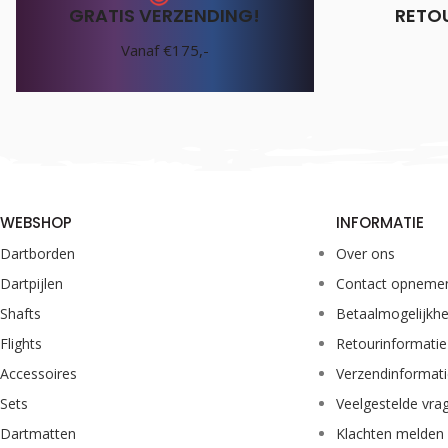
GRATIS VERZENDING!
RETO
Vanaf €175,-
WEBSHOP
INFORMATIE
Dartborden
Over ons
Dartpijlen
Contact opneme
Shafts
Betaalmogelijkh
Flights
Retourinformatie
Accessoires
Verzendinformat
Sets
Veelgestelde vra
Dartmatten
Klachten melden