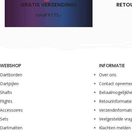
GRATIS VERZENDING!
RETO
Vanaf €175,-
WEBSHOP
INFORMATIE
Dartborden
Over ons
Dartpijlen
Contact opneme
Shafts
Betaalmogelijkh
Flights
Retourinformatie
Accessoires
Verzendinformat
Sets
Veelgestelde vra
Dartmatten
Klachten melden