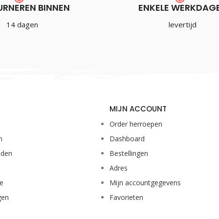
URNEREN BINNEN
ENKELE WERKDAG
14 dagen
levertijd
MIJN ACCOUNT
Order herroepen
n
Dashboard
eden
Bestellingen
Adres
ie
Mijn accountgegevens
gen
Favorieten