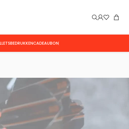
LLETS
BEDRUKKEN
CADEAUBON
Toon
9
24
36