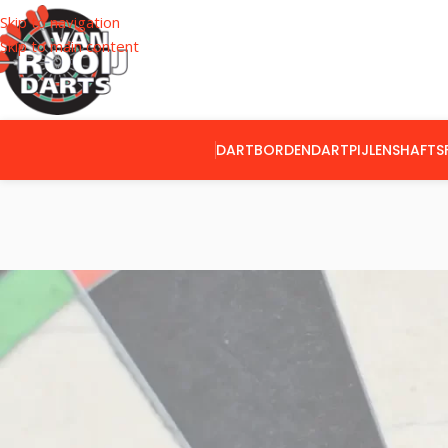
Skip to navigation
Skip to main content
DARTBORDEN
DARTPIJLEN
SHAFTS
CATEGORIEËN
Home
Product