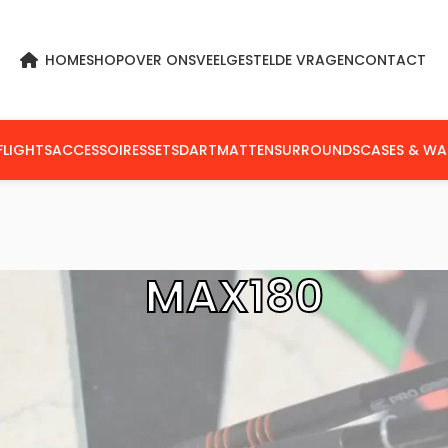
HOME
SHOP
OVER ONS
VEELGESTELDE VRAGEN
CONTACT
FLIGHTS
ACCESSOIRES
SETS
DARTMATTEN
SURROUNDS
CASES & WA
MAX180
en getagged “Max180”