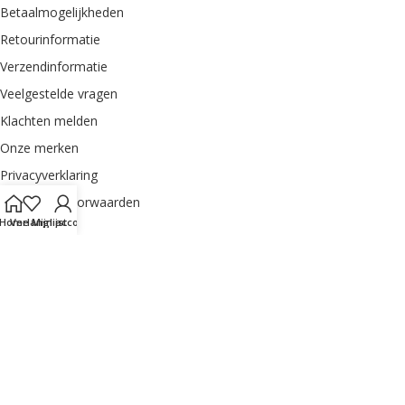
Betaalmogelijkheden
Retourinformatie
Verzendinformatie
Veelgestelde vragen
Klachten melden
Onze merken
Privacyverklaring
Algemene voorwaarden
Home
Verlanglijst
Mijn account
Sitemap
MIJN ACCOUNT
Order herroepen
Dashboard
Bestellingen
Adres