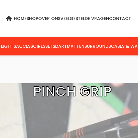
HOME
SHOP
OVER ONS
VEELGESTELDE VRAGEN
CONTACT
FLIGHTS
ACCESSOIRES
SETS
DARTMATTEN
SURROUNDS
CASES & WA
PINCH GRIP
n getagged “Pinch Grip”