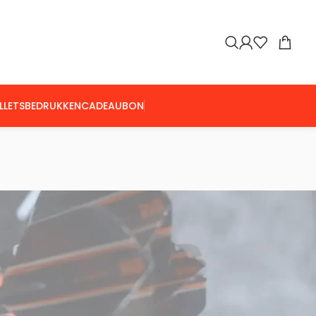
LLETS
BEDRUKKEN
CADEAUBON
Toon
9
24
36