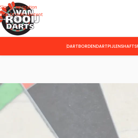
Skip to navigation
Skip to main content
DARTBORDEN
DARTPIJLEN
SHAFTS
CATEGORIEËN
Home
Producte