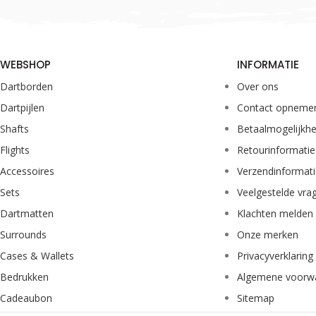
WEBSHOP
INFORMATIE
Dartborden
Over ons
Dartpijlen
Contact opneme
Shafts
Betaalmogelijkh
Flights
Retourinformatie
Accessoires
Verzendinformat
Sets
Veelgestelde vra
Dartmatten
Klachten melden
Surrounds
Onze merken
Cases & Wallets
Privacyverklaring
Bedrukken
Algemene voorw
Cadeaubon
Sitemap