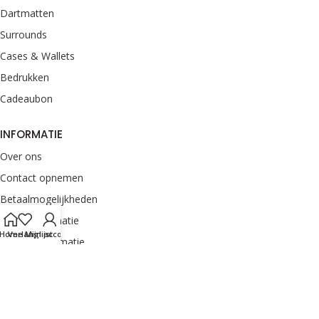
Dartmatten
Surrounds
Cases & Wallets
Bedrukken
Cadeaubon
INFORMATIE
Over ons
Contact opnemen
Betaalmogelijkheden
Retourinformatie
Home
Verlanglijst
Mijn account
Verzendinformatie
Veelgestelde vragen
Klachten melden
Onze merken