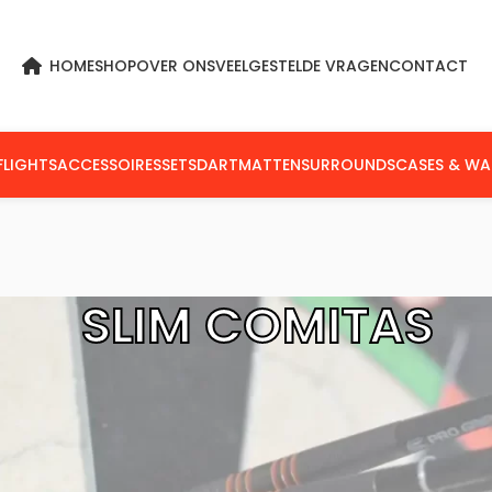
HOME
SHOP
OVER ONS
VEELGESTELDE VRAGEN
CONTACT
FLIGHTS
ACCESSOIRES
SETS
DARTMATTEN
SURROUNDS
CASES & WA
SLIM COMITAS
n getagged “Slim Comitas”