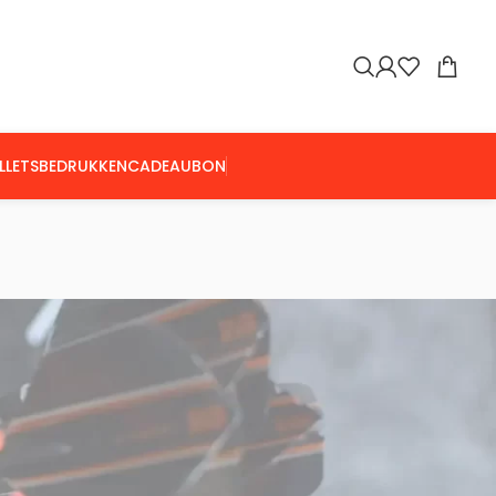
LLETS
BEDRUKKEN
CADEAUBON
Toon
9
24
36