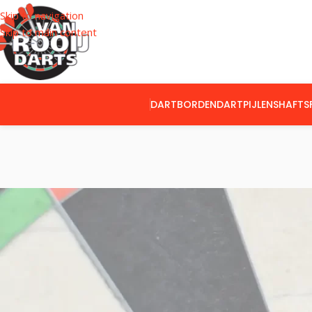
Skip to navigation
Skip to main content
DARTBORDEN
DARTPIJLEN
SHAFTS
CATEGORIEËN
Home
Producte