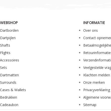
WEBSHOP
INFORMATIE
Dartborden
Over ons
Dartpijlen
Contact opneme
Shafts
Betaalmogelijkh
Flights
Retourinformatie
Accessoires
Verzendinformat
Sets
Veelgestelde vra
Dartmatten
Klachten melden
Surrounds
Onze merken
Cases & Wallets
Privacyverklaring
Bedrukken
Algemene voorw
Cadeaubon
Sitemap