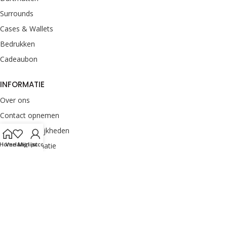
Surrounds
Cases & Wallets
Bedrukken
Cadeaubon
INFORMATIE
Over ons
Contact opnemen
Betaalmogelijkheden
Home
Verlanglijst
Mijn account
Retourinformatie
Verzendinformatie
Veelgestelde vragen
Klachten melden
Onze merken
Privacyverklaring