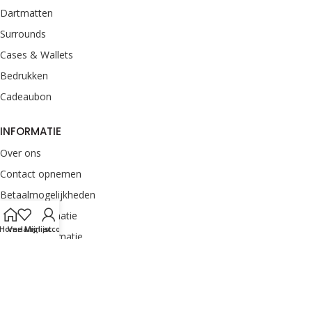
Dartmatten
Surrounds
Cases & Wallets
Bedrukken
Cadeaubon
INFORMATIE
Over ons
Contact opnemen
Betaalmogelijkheden
Retourinformatie
Home
Verlanglijst
Mijn account
Verzendinformatie
Veelgestelde vragen
Klachten melden
Onze merken