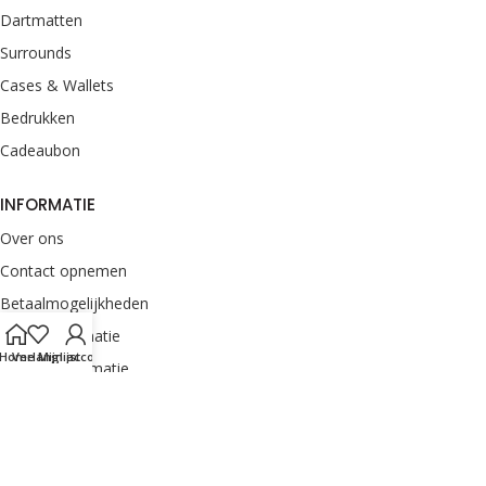
Dartmatten
Surrounds
Cases & Wallets
Bedrukken
Cadeaubon
INFORMATIE
Over ons
Contact opnemen
Betaalmogelijkheden
Retourinformatie
Home
Verlanglijst
Mijn account
Verzendinformatie
Veelgestelde vragen
Klachten melden
Onze merken