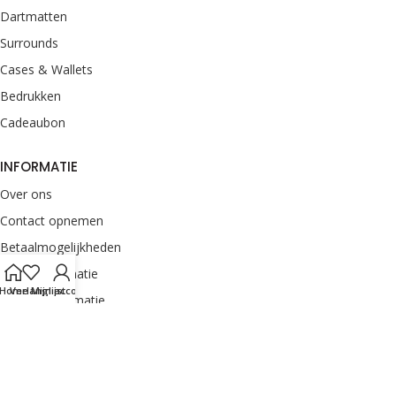
Dartmatten
Surrounds
Cases & Wallets
Bedrukken
Cadeaubon
INFORMATIE
Over ons
Contact opnemen
Betaalmogelijkheden
Retourinformatie
Home
Verlanglijst
Mijn account
Verzendinformatie
Veelgestelde vragen
Klachten melden
Onze merken