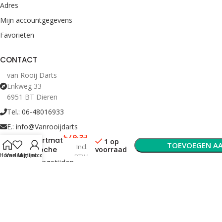
Adres
Mijn accountgegevens
Favorieten
CONTACT
van Rooij Darts
Enkweg 33
6951 BT Dieren
Tel.: 06-48016933
Bull’s
E.: info@Vanrooijdarts
Rubber
€
78.95
dartmat
1 op
TOEVOEGEN A
Incl.
voorraad
+ oche
Home
Verlanglijst
Mijn account
BTW
300×90
Bekijk Openingstijden
cm