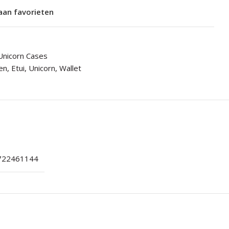
aan favorieten
Unicorn Cases
len
,
Etui
,
Unicorn
,
Wallet
722461144