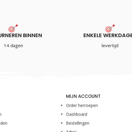
URNEREN BINNEN
ENKELE WERKDAG
Unicorn Gary Anderson Flight
Kit Multipack
14 dagen
levertijd
€
6.95
Incl. BTW
MIJN ACCOUNT
Order herroepen
n
Dashboard
eden
Bestellingen
Adres