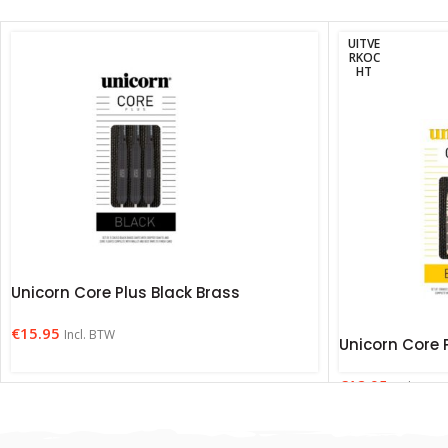
UITVE
RKOC
HT
Unicorn Core Plus Black Brass
€
15.95
Incl. BTW
Unicorn Core 
€
12.95
Incl. BTW