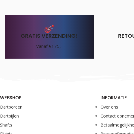
GRATIS VERZENDING!
RETO
Vanaf €175,-
WEBSHOP
INFORMATIE
Dartborden
Over ons
Dartpijlen
Contact opneme
Shafts
Betaalmogelijkh
Flights
Retourinformatie