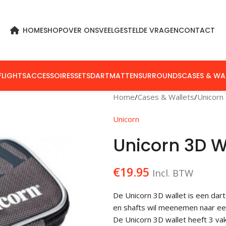
HOME
SHOP
OVER ONS
VEELGESTELDE VRAGEN
CONTACT
FLIGHTS
ACCESSOIRES
SETS
DARTMATTEN
SURROUNDS
CASES & WA
Home
Cases & Wallets
Unicorn
Unicorn
Unicorn 3D W
€
19.95
Incl. BTW
De Unicorn 3D wallet is een dart
en shafts wil meenemen naar een
De Unicorn 3D wallet heeft 3 va