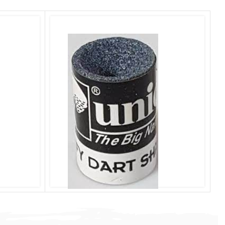
Unicorn Jiffy Dart Sharpener