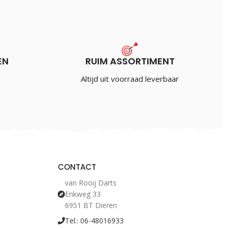
€
3.50
Incl. BTW
EN
RUIM ASSORTIMENT
 Selector
Altijd uit voorraad leverbaar
CONTACT
van Rooij Darts
Enkweg 33
6951 BT Dieren
Tel.: 06-48016933