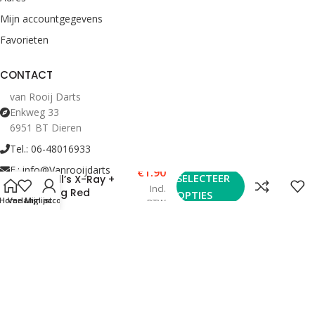
Mijn accountgegevens
Favorieten
CONTACT
van Rooij Darts
Enkweg 33
6951 BT Dieren
Tel.: 06-48016933
E.: info@Vanrooijdarts
€
1.90
SELECTEER
Bull’s X-Ray +
Incl.
Ring Red
OPTIES
Home
Verlanglijst
Mijn account
BTW
Bekijk Openingstijden
© 2022 Van Rooij Darts. Alle rechten voorbehouden.
Webdesign en hosting