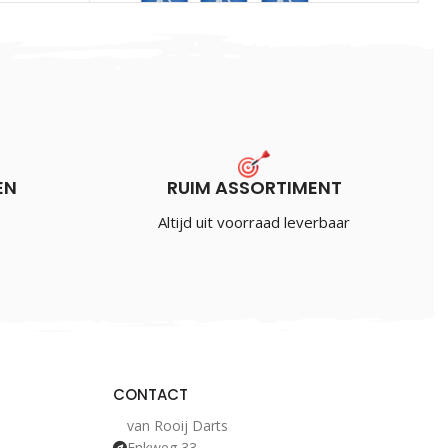
EN
RUIM ASSORTIMENT
Unicorn Gripper SoftFlex Blue
Altijd uit voorraad leverbaar
€
2.00
Incl. BTW
CONTACT
van Rooij Darts
Enkweg 33