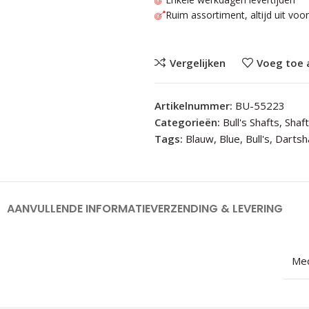
Ruim assortiment, altijd uit voo
Vergelijken
Voeg toe 
Artikelnummer:
BU-55223
Categorieën:
Bull's Shafts
,
Shaf
Tags:
Blauw
,
Blue
,
Bull's
,
Dartsh
AANVULLENDE INFORMATIE
VERZENDING & LEVERING
Me