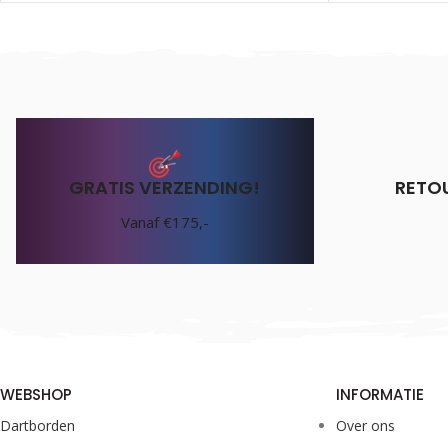
€
1.25
Incl. BTW
GRATIS VERZENDING!
RETO
Vanaf €175,-
WEBSHOP
INFORMATIE
Dartborden
Over ons