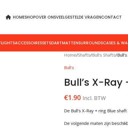
HOME
SHOP
OVER ONS
VEELGESTELDE VRAGEN
CONTACT
FLIGHTS
ACCESSOIRES
SETS
DARTMATTEN
SURROUNDS
CASES & WA
Home
Shafts
Bull's Shafts
Bull’
Bull's
Bull’s X-Ray 
€
1.90
Incl. BTW
De Bull’s X-Ray + ring Blue shaf
De volgende maten zijn beschikb