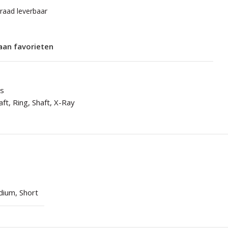
rraad leverbaar
aan favorieten
ts
aft
,
Ring
,
Shaft
,
X-Ray
dium
,
Short