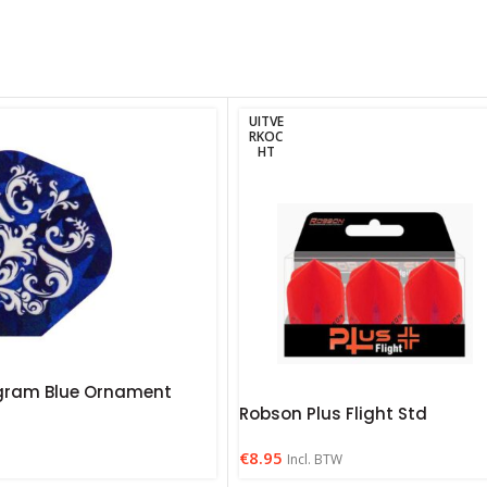
UITVE
RKOC
HT
gram Blue Ornament
Robson Plus Flight Std
€
8.95
Incl. BTW