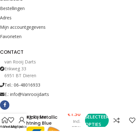
Bestellingen
Adres
Mijn accountgegevens
Favorieten
CONTACT
van Rooij Darts
Enkweg 33
6951 BT Dieren
Tel.: 06-48016933
E.: info@Vanrooijdarts
€
1.50
Bekijk Openingstijden
SELECTEER
McKicks Metallic
Incl.
Lightning Blue
OPTIES
Home
Verlanglijst
Mijn account
BTW