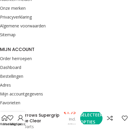
Onze merken
Privacyverklaring
Algemene voorwaarden
Sitemap
MIJN ACCOUNT
Order herroepen
Dashboard
Bestellingen
Adres
Mijn accountgegevens
Favorieten
€
1.75
SELECTEER
Harrows Supergrip
CONTACT
Incl.
Blue Clear
OPTIES
Home
Verlanglijst
Mijn account
BTW
van Rooij Darts