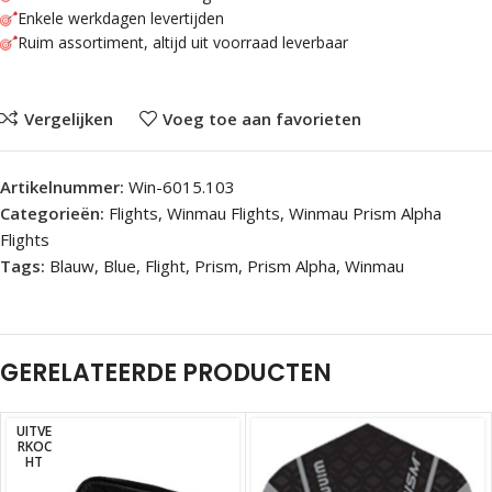
Enkele werkdagen levertijden
Ruim assortiment, altijd uit voorraad leverbaar
Vergelijken
Voeg toe aan favorieten
Artikelnummer:
Win-6015.103
Categorieën:
Flights
,
Winmau Flights
,
Winmau Prism Alpha
Flights
Tags:
Blauw
,
Blue
,
Flight
,
Prism
,
Prism Alpha
,
Winmau
GERELATEERDE PRODUCTEN
UITVE
RKOC
HT