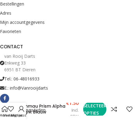
Bestellingen
Adres
Mijn accountgegevens
Favorieten
CONTACT
van Rooij Darts
Enkweg 33
6951 BT Dieren
Tel.: 06-48016933
E.: info@Vanrooijdarts
€
1.50
SELECTEER
Winmau Prism Alpha
Bekijk Openingstijden
Incl.
Flight Blauw
OPTIES
Home
Verlanglijst
Mijn account
BTW