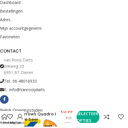
Dashboard
Bestellingen
Adres
Mijn accountgegevens
Favorieten
CONTACT
van Rooij Darts
Enkweg 33
6951 BT Dieren
Tel.: 06-48016933
E.: info@Vanrooijdarts
Bekijk Openingstijden
€
0.99
SELECTEER
Harrows Quadro I
Incl.
love beer
OPTIES
Home
Verlanglijst
Mijn account
BTW