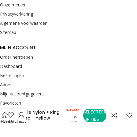
Onze merken
Privacyverklaring
Algemene voorwaarden
Sitemap
MIJN ACCOUNT
Order herroepen
Dashboard
Bestellingen
Adres
Mijn accountgegevens
Favorieten
€
1.20
SELECTEER
Bull’s Nylon + Ring
Incl.
CONTACT
Dura – Yellow
OPTIES
Home
Verlanglijst
Mijn account
BTW
van Rooij Darts
Enkweg 33