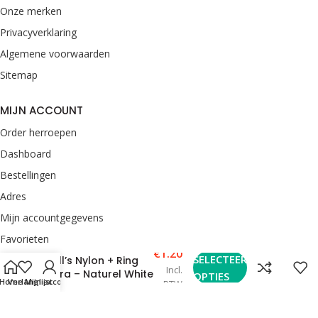
Onze merken
Privacyverklaring
Algemene voorwaarden
Sitemap
MIJN ACCOUNT
Order herroepen
Dashboard
Bestellingen
Adres
Mijn accountgegevens
Favorieten
€
1.20
SELECTEER
Bull’s Nylon + Ring
Incl.
CONTACT
Dura – Naturel White
OPTIES
Home
Verlanglijst
Mijn account
BTW
van Rooij Darts
Enkweg 33