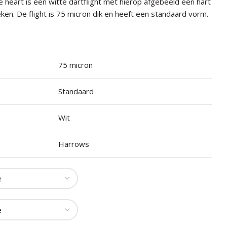
 heart is een witte dartflight met hierop afgebeeld een hart
en. De flight is 75 micron dik en heeft een standaard vorm.
75 micron
Standaard
Wit
Harrows