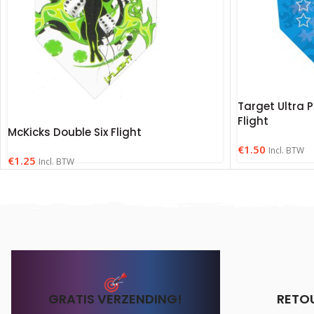
Target Ultra 
Flight
McKicks Double Six Flight
€
1.50
Incl. BTW
€
1.25
Incl. BTW
GRATIS VERZENDING!
RETO