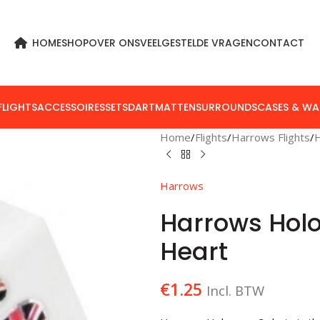
HOME
SHOP
OVER ONS
VEELGESTELDE VRAGEN
CONTACT
FLIGHTS
ACCESSOIRES
SETS
DARTMATTEN
SURROUNDS
CASES & WA
Home
Flights
Harrows Flights
Harrows
Harrows Holo
Heart
€
1.25
Incl. BTW