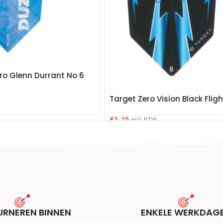
Pro Glenn Durrant No 6
Target Zero Vision Black Fligh
€
1.25
Incl. BTW
URNEREN BINNEN
ENKELE WERKDAG