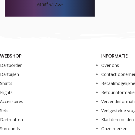
Vanaf €175,-
WEBSHOP
INFORMATIE
Dartborden
Over ons
Dartpijlen
Contact opneme
Shafts
Betaalmogelijkh
Flights
Retourinformatie
Accessoires
Verzendinformat
Sets
Veelgestelde vra
Dartmatten
Klachten melden
Surrounds
Onze merken