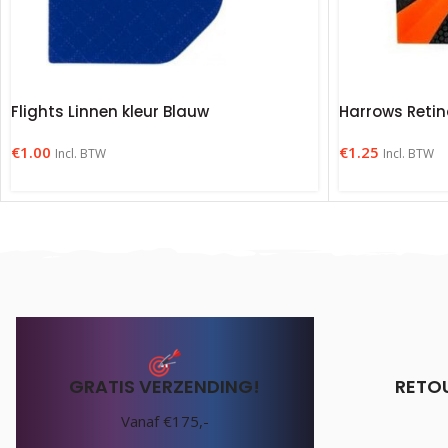
Flights Linnen kleur Blauw
Harrows Retin
€
1.00
€
1.25
Incl. BTW
Incl. BTW
GRATIS VERZENDING!
RETO
Vanaf €175,-