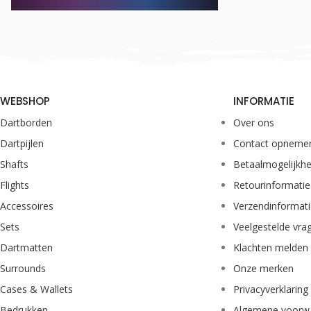
WEBSHOP
INFORMATIE
Dartborden
Over ons
Dartpijlen
Contact opneme
Shafts
Betaalmogelijkh
Flights
Retourinformatie
Accessoires
Verzendinformat
Sets
Veelgestelde vra
Dartmatten
Klachten melden
Surrounds
Onze merken
Cases & Wallets
Privacyverklaring
Bedrukken
Algemene voorw