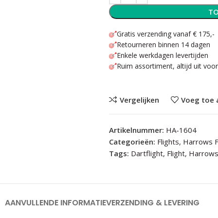
TO
Gratis verzending vanaf € 175,-
Retourneren binnen 14 dagen
Enkele werkdagen levertijden
Ruim assortiment, altijd uit voo
Vergelijken
Voeg toe 
Artikelnummer:
HA-1604
Categorieën:
Flights
,
Harrows F
Tags:
Dartflight
,
Flight
,
Harrow
AANVULLENDE INFORMATIE
VERZENDING & LEVERING