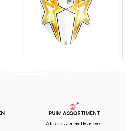
Target Taylor Vision Star White
€
1.20
Incl. BTW
EN
RUIM ASSORTIMENT
Altijd uit voorraad leverbaar