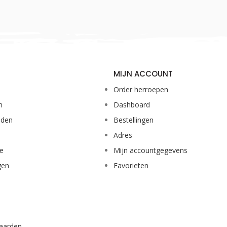
MIJN ACCOUNT
Order herroepen
n
Dashboard
eden
Bestellingen
Adres
ie
Mijn accountgegevens
gen
Favorieten
aarden