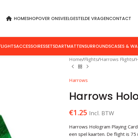
HOME
SHOP
OVER ONS
VEELGESTELDE VRAGEN
CONTACT
FLIGHTS
ACCESSOIRES
SETS
DARTMATTEN
SURROUNDS
CASES & WA
Home
Flights
Harrows Flights
Harrows
Harrows Hol
€
1.25
Incl. BTW
Harrows Hologram Playing Cards
een spel kaarten. De flight is 7