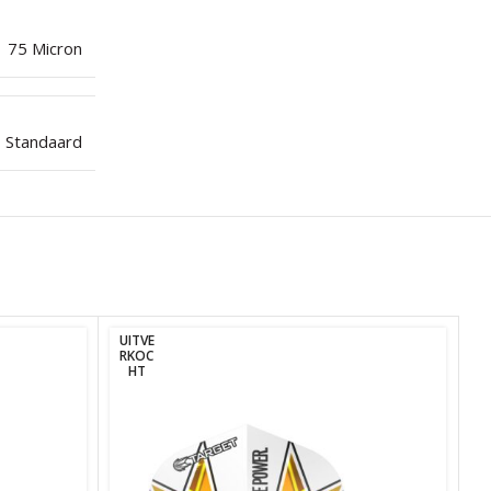
75 Micron
Standaard
UITVE
RKOC
HT