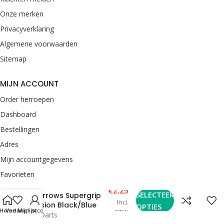
Onze merken
Privacyverklaring
Algemene voorwaarden
Sitemap
MIJN ACCOUNT
Order herroepen
Dashboard
Bestellingen
Adres
Mijn accountgegevens
Favorieten
€
2.25
SELECTEER
Harrows Supergrip
CONTACT
Incl.
Fusion Black/Blue
OPTIES
Home
Verlanglijst
Mijn account
BTW
van Rooij Darts