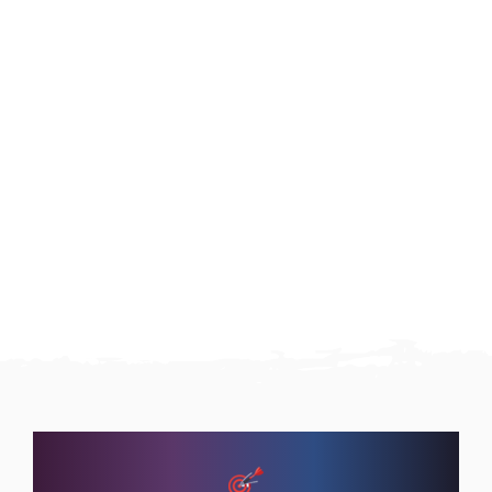
Bull’s Minor Black Shaft
€
2.75
Incl. BTW